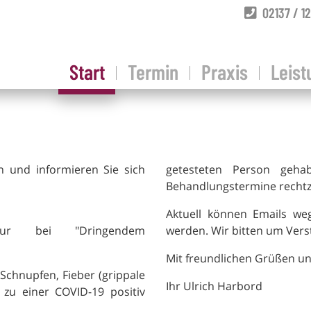
02137 / 12
Start
Termin
Praxis
Leis
n und informieren Sie sich
getesteten Person geha
Behandlungstermine rechtze
Aktuell können Emails w
nur bei "Dringendem
werden. Wir bitten um Verst
Mit freundlichen Grüßen un
Schnupfen, Fieber (grippale
Ihr Ulrich Harbord
zu einer COVID-19 positiv