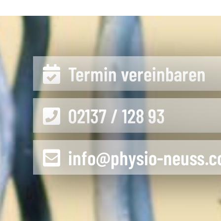
Termin vereinbaren
02137 / 128 93
info@physio-neuss.